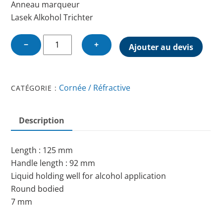
Anneau marqueur
Lasek Alkohol Trichter
quantité
−
+
Ajouter au devis
de
ALCOHOL
WELL
Cornée / Réfractive
CATÉGORIE :
7
MM
Description
Length : 125 mm
Handle length : 92 mm
Liquid holding well for alcohol application
Round bodied
7 mm