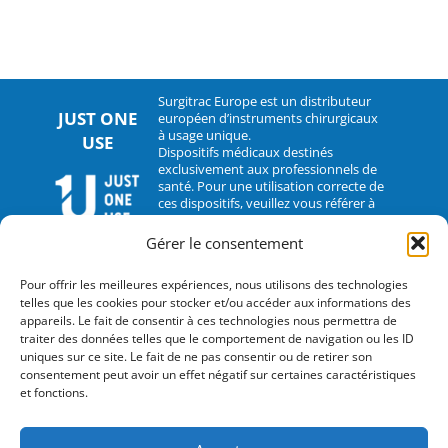
Surgitrac Europe est un distributeur
JUST ONE
européen d’instruments chirurgicaux
à usage unique.
USE
Dispositifs médicaux destinés
exclusivement aux professionnels de
santé. Pour une utilisation correcte de
ces dispositifs, veuillez vous référer à
leur notice d’utilisation.
Gérer le consentement
CONTACT
Pour offrir les meilleures expériences, nous utilisons des technologies
telles que les cookies pour stocker et/ou accéder aux informations des
2 rue Hélène Boucher – 35235 Thorigné-Fouillard
appareils. Le fait de consentir à ces technologies nous permettra de
traiter des données telles que le comportement de navigation ou les ID
Tel : 33 (0)2.30.07.01.07
uniques sur ce site. Le fait de ne pas consentir ou de retirer son
consentement peut avoir un effet négatif sur certaines caractéristiques
Fax : 33 (0)2.30.07.01.08
et fonctions.
contact@surgitrac-europe.com