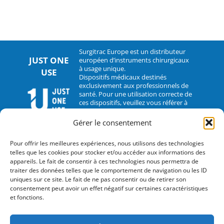
Surgitrac Europe est un distributeur
JUST ONE
européen d’instruments chirurgicaux
à usage unique.
USE
Dispositifs médicaux destinés
exclusivement aux professionnels de
santé. Pour une utilisation correcte de
ces dispositifs, veuillez vous référer à
leur notice d’utilisation.
Gérer le consentement
CONTACT
Pour offrir les meilleures expériences, nous utilisons des technologies
telles que les cookies pour stocker et/ou accéder aux informations des
2 rue Hélène Boucher – 35235 Thorigné-Fouillard
appareils. Le fait de consentir à ces technologies nous permettra de
traiter des données telles que le comportement de navigation ou les ID
Tel : 33 (0)2.30.07.01.07
uniques sur ce site. Le fait de ne pas consentir ou de retirer son
consentement peut avoir un effet négatif sur certaines caractéristiques
Fax : 33 (0)2.30.07.01.08
et fonctions.
contact@surgitrac-europe.com