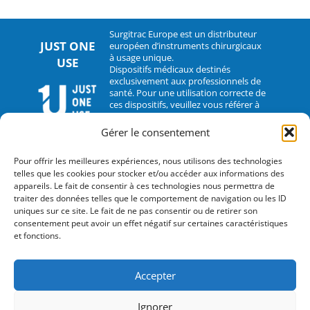
Surgitrac Europe est un distributeur
JUST ONE
européen d’instruments chirurgicaux
à usage unique.
USE
Dispositifs médicaux destinés
exclusivement aux professionnels de
santé. Pour une utilisation correcte de
ces dispositifs, veuillez vous référer à
leur notice d’utilisation.
Gérer le consentement
CONTACT
Pour offrir les meilleures expériences, nous utilisons des technologies
telles que les cookies pour stocker et/ou accéder aux informations des
2 rue Hélène Boucher – 35235 Thorigné-Fouillard
appareils. Le fait de consentir à ces technologies nous permettra de
traiter des données telles que le comportement de navigation ou les ID
Tel : 33 (0)2.30.07.01.07
uniques sur ce site. Le fait de ne pas consentir ou de retirer son
consentement peut avoir un effet négatif sur certaines caractéristiques
Fax : 33 (0)2.30.07.01.08
et fonctions.
contact@surgitrac-europe.com
Accepter
Suivez-nous
Ignorer