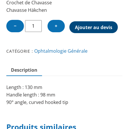
Crochet de Chavasse
Chavasse Häkchen
quantité
−
+
Ajouter au devis
de
CHAVASSE
HOOK
Ophtalmologie Générale
CATÉGORIE :
Description
Length : 130 mm
Handle length : 98 mm
90° angle, curved hooked tip
Produits similaires