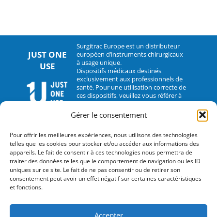
Surgitrac Europe est un distributeur
JUST ONE
européen d’instruments chirurgicaux
à usage unique.
USE
Dispositifs médicaux destinés
exclusivement aux professionnels de
santé. Pour une utilisation correcte de
ces dispositifs, veuillez vous référer à
leur notice d’utilisation.
Gérer le consentement
CONTACT
Pour offrir les meilleures expériences, nous utilisons des technologies
telles que les cookies pour stocker et/ou accéder aux informations des
2 rue Hélène Boucher – 35235 Thorigné-Fouillard
appareils. Le fait de consentir à ces technologies nous permettra de
traiter des données telles que le comportement de navigation ou les ID
Tel : 33 (0)2.30.07.01.07
uniques sur ce site. Le fait de ne pas consentir ou de retirer son
consentement peut avoir un effet négatif sur certaines caractéristiques
Fax : 33 (0)2.30.07.01.08
et fonctions.
contact@surgitrac-europe.com
Accepter
Suivez-nous