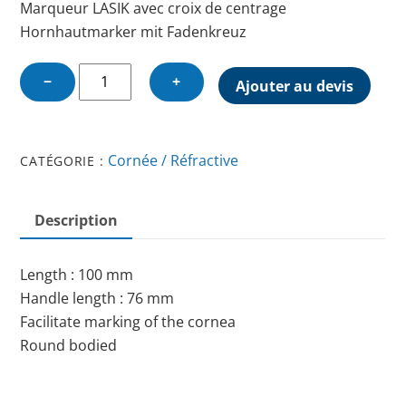
Marqueur LASIK avec croix de centrage
Hornhautmarker mit Fadenkreuz
quantité
−
+
Ajouter au devis
de
CK
LASIK
Cornée / Réfractive
CATÉGORIE :
MARKER
Description
Length : 100 mm
Handle length : 76 mm
Facilitate marking of the cornea
Round bodied