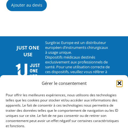
Ajouter au devis
Surgitrac Europe est un distributeur
JUST ONE
européen d’instruments chirurgicaux
à usage unique.
USE
Dispositifs médicaux destinés
exclusivement aux professionnels de
santé. Pour une utilisation correcte de
ces dispositifs, veuillez vous référer à
leur notice d’utilisation.
Gérer le consentement
CONTACT
Pour offrir les meilleures expériences, nous utilisons des technologies
telles que les cookies pour stocker et/ou accéder aux informations des
2 rue Hélène Boucher – 35235 Thorigné-Fouillard
appareils. Le fait de consentir à ces technologies nous permettra de
traiter des données telles que le comportement de navigation ou les ID
Tel : 33 (0)2.30.07.01.07
uniques sur ce site. Le fait de ne pas consentir ou de retirer son
consentement peut avoir un effet négatif sur certaines caractéristiques
Fax : 33 (0)2.30.07.01.08
et fonctions.