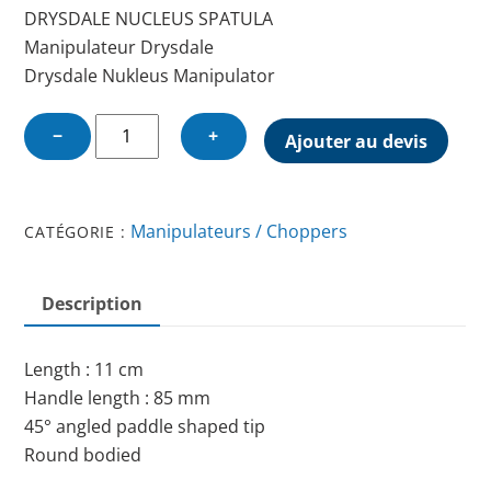
DRYSDALE NUCLEUS SPATULA
Manipulateur Drysdale
Drysdale Nukleus Manipulator
quantité
−
+
Ajouter au devis
de
DRYSDALE
NUCLEUS
Manipulateurs / Choppers
CATÉGORIE :
SPATULA
Description
Length : 11 cm
Handle length : 85 mm
45° angled paddle shaped tip
Round bodied