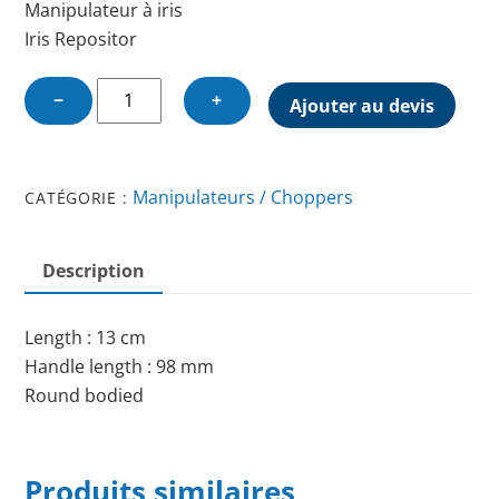
Manipulateur à iris
Iris Repositor
quantité
−
+
Ajouter au devis
de
IRIS
REPOSITOR
Manipulateurs / Choppers
CATÉGORIE :
Description
Length : 13 cm
Handle length : 98 mm
Round bodied
Produits similaires