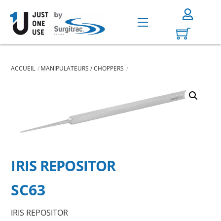
Skip
to
Menu
content
ACCUEIL
MANIPULATEURS / CHOPPERS
IRIS REPOSITOR
SC63
IRIS REPOSITOR