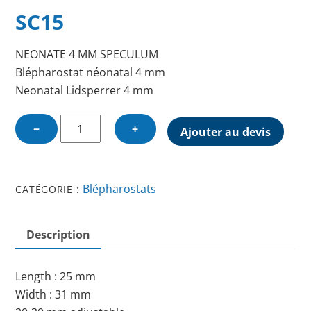
SC15
NEONATE 4 MM SPECULUM
Blépharostat néonatal 4 mm
Neonatal Lidsperrer 4 mm
quantité
−
+
Ajouter au devis
de
NEONATE
4
Blépharostats
CATÉGORIE :
MM
SPECULUM
Description
Length : 25 mm
Width : 31 mm