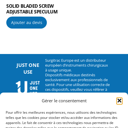
SOLID BLADED SCREW
ADJUSTABLE SPECULUM
Ajouter au devis
Surgitrac Europe est un distributeur
JUST ONE
européen d’instruments chirurgicaux
à usage unique.
USE
Dispositifs médicaux destinés
exclusivement aux professionnels de
santé. Pour une utilisation correcte de
ces dispositifs, veuillez vous référer à
leur notice d’utilisation.
Gérer le consentement
CONTACT
Pour offrir les meilleures expériences, nous utilisons des technologies
telles que les cookies pour stocker et/ou accéder aux informations des
2 rue Hélène Boucher – 35235 Thorigné-Fouillard
appareils. Le fait de consentir à ces technologies nous permettra de
traiter des données telles que le comportement de navigation ou les ID