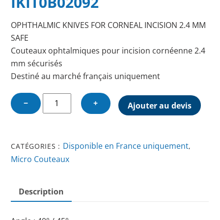
IKIT0B02092
OPHTHALMIC KNIVES FOR CORNEAL INCISION 2.4 MM
SAFE
Couteaux ophtalmiques pour incision cornéenne 2.4
mm sécurisés
Destiné au marché français uniquement
quantité
−
+
Ajouter au devis
de
OPHTHALMIC
KNIFE
Disponible en France uniquement
CATÉGORIES :
,
FOR
Micro Couteaux
CORNEAL
INCISION
2.4
Description
MM
SAFE