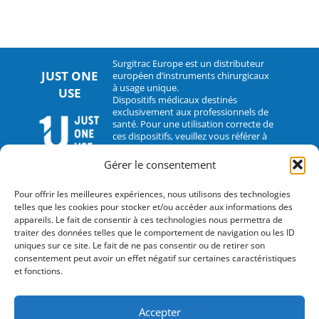
Surgitrac Europe est un distributeur
JUST ONE
européen d’instruments chirurgicaux
à usage unique.
USE
Dispositifs médicaux destinés
exclusivement aux professionnels de
santé. Pour une utilisation correcte de
ces dispositifs, veuillez vous référer à
leur notice d’utilisation.
Gérer le consentement
CONTACT
Pour offrir les meilleures expériences, nous utilisons des technologies
telles que les cookies pour stocker et/ou accéder aux informations des
2 rue Hélène Boucher – 35235 Thorigné-Fouillard
appareils. Le fait de consentir à ces technologies nous permettra de
traiter des données telles que le comportement de navigation ou les ID
Tel : 33 (0)2.30.07.01.07
uniques sur ce site. Le fait de ne pas consentir ou de retirer son
consentement peut avoir un effet négatif sur certaines caractéristiques
Fax : 33 (0)2.30.07.01.08
et fonctions.
contact@surgitrac-europe.com
Accepter
Suivez-nous