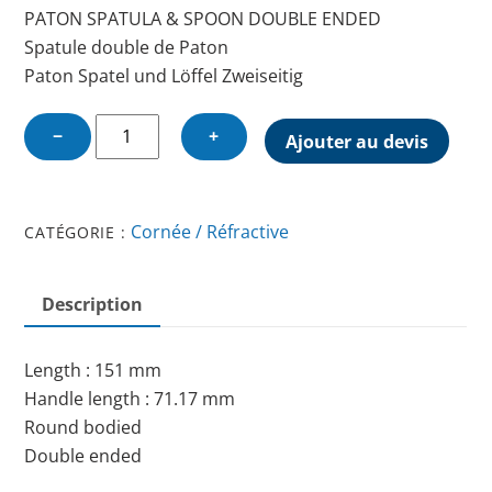
PATON SPATULA & SPOON DOUBLE ENDED
Spatule double de Paton
Paton Spatel und Löffel Zweiseitig
quantité
−
+
Ajouter au devis
de
PATON
SPATULA
Cornée / Réfractive
CATÉGORIE :
&
SPOON
DOUBLE
Description
ENDED
Length : 151 mm
Handle length : 71.17 mm
Round bodied
Double ended