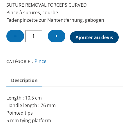
SUTURE REMOVAL FORCEPS CURVED
Pince à sutures, courbe
Fadenpinzette zur Nahtentfernung, gebogen
quantité
−
+
Ajouter au devis
de
SUTURE
REMOVAL
Pince
CATÉGORIE :
FORCEPS
CURVED
Description
Length : 10.5 cm
Handle length : 76 mm
Pointed tips
5 mm tying platform