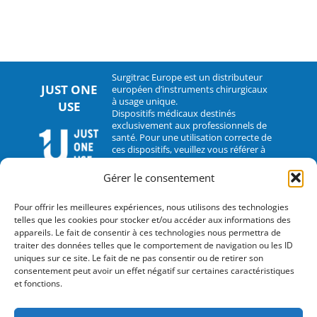
Surgitrac Europe est un distributeur
JUST ONE
européen d’instruments chirurgicaux
à usage unique.
USE
Dispositifs médicaux destinés
exclusivement aux professionnels de
santé. Pour une utilisation correcte de
ces dispositifs, veuillez vous référer à
leur notice d’utilisation.
Gérer le consentement
CONTACT
Pour offrir les meilleures expériences, nous utilisons des technologies
telles que les cookies pour stocker et/ou accéder aux informations des
2 rue Hélène Boucher – 35235 Thorigné-Fouillard
appareils. Le fait de consentir à ces technologies nous permettra de
traiter des données telles que le comportement de navigation ou les ID
Tel : 33 (0)2.30.07.01.07
uniques sur ce site. Le fait de ne pas consentir ou de retirer son
consentement peut avoir un effet négatif sur certaines caractéristiques
Fax : 33 (0)2.30.07.01.08
et fonctions.
contact@surgitrac-europe.com