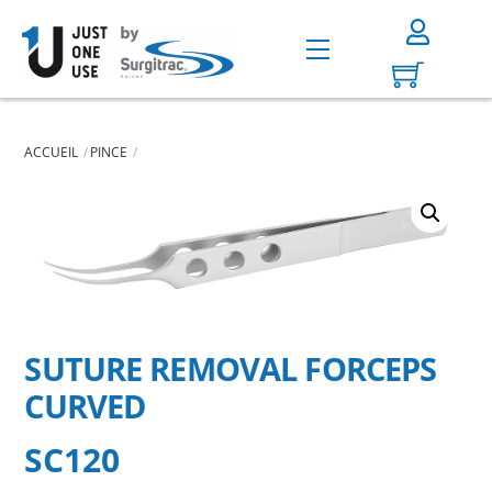
Skip
to
Menu
content
ACCUEIL
PINCE
SUTURE REMOVAL FORCEPS
CURVED
SC120