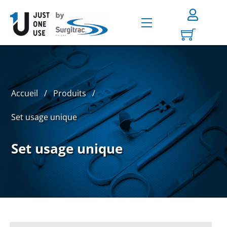
Skip
to
Menu
content
Accueil
/
Produits
/
Set usage unique
Set usage unique