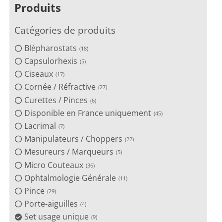
Produits
Catégories de produits
Blépharostats
18
Capsulorhexis
5
Ciseaux
17
Cornée / Réfractive
27
Curettes / Pinces
6
Disponible en France uniquement
45
Lacrimal
7
Manipulateurs / Choppers
22
Mesureurs / Marqueurs
5
Micro Couteaux
36
Ophtalmologie Générale
11
Pince
29
Porte-aiguilles
4
Set usage unique
9