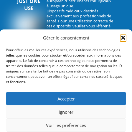
JUST ONE
européen d’instruments chirurgicaux
à usage unique.
USE
Dispositifs médicaux destinés
exclusivement aux professionnels de
santé. Pour une utilisation correcte de
ces dispositifs, veuillez vous référer à
leur notice d’utilisation.
Gérer le consentement
CONTACT
Pour offrir les meilleures expériences, nous utilisons des technologies
telles que les cookies pour stocker et/ou accéder aux informations des
2 rue Hélène Boucher – 35235 Thorigné-Fouillard
appareils. Le fait de consentir à ces technologies nous permettra de
traiter des données telles que le comportement de navigation ou les ID
Tel : 33 (0)2.30.07.01.07
uniques sur ce site. Le fait de ne pas consentir ou de retirer son
consentement peut avoir un effet négatif sur certaines caractéristiques
Fax : 33 (0)2.30.07.01.08
et fonctions.
contact@surgitrac-europe.com
Accepter
Suivez-nous
Ignorer
©
Just One Use by Surgitrac Europe
2026
Conception
Infotec Pro
Voir les préférences
Mentions légales