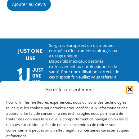
Ajouter au devis
Surgitrac Europe est un distributeur
JUST ONE
européen d’instruments chirurgicaux
à usage unique.
USE
Dispositifs médicaux destinés
exclusivement aux professionnels de
santé. Pour une utilisation correcte de
ces dispositifs, veuillez vous référer à
leur notice d’utilisation.
Gérer le consentement
CONTACT
Pour offrir les meilleures expériences, nous utilisons des technologies
telles que les cookies pour stocker et/ou accéder aux informations des
2 rue Hélène Boucher – 35235 Thorigné-Fouillard
appareils. Le fait de consentir à ces technologies nous permettra de
traiter des données telles que le comportement de navigation ou les ID
Tel : 33 (0)2.30.07.01.07
uniques sur ce site. Le fait de ne pas consentir ou de retirer son
consentement peut avoir un effet négatif sur certaines caractéristiques
Fax : 33 (0)2.30.07.01.08
et fonctions.