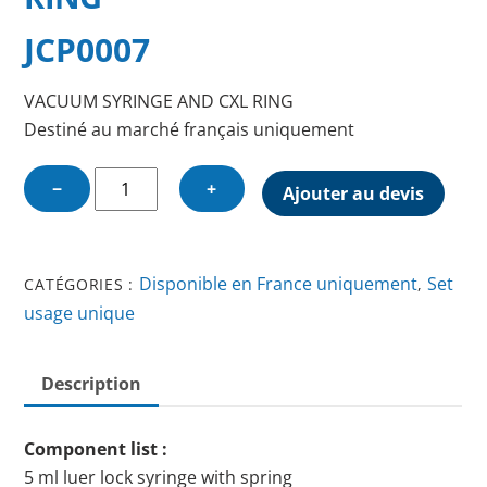
JCP0007
VACUUM SYRINGE AND CXL RING
Destiné au marché français uniquement
quantité
−
+
Ajouter au devis
de
VACUUM
SYRINGE
Disponible en France uniquement
Set
CATÉGORIES :
,
AND
usage unique
CXL
RING
Description
Component list :
5 ml luer lock syringe with spring