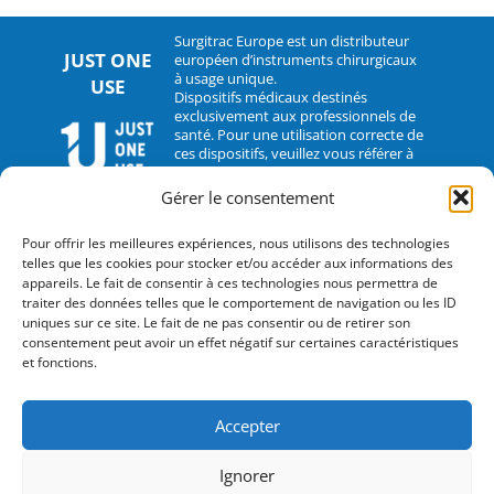
Surgitrac Europe est un distributeur
JUST ONE
européen d’instruments chirurgicaux
à usage unique.
USE
Dispositifs médicaux destinés
exclusivement aux professionnels de
santé. Pour une utilisation correcte de
ces dispositifs, veuillez vous référer à
leur notice d’utilisation.
Gérer le consentement
CONTACT
Pour offrir les meilleures expériences, nous utilisons des technologies
telles que les cookies pour stocker et/ou accéder aux informations des
2 rue Hélène Boucher – 35235 Thorigné-Fouillard
appareils. Le fait de consentir à ces technologies nous permettra de
traiter des données telles que le comportement de navigation ou les ID
Tel : 33 (0)2.30.07.01.07
uniques sur ce site. Le fait de ne pas consentir ou de retirer son
consentement peut avoir un effet négatif sur certaines caractéristiques
Fax : 33 (0)2.30.07.01.08
et fonctions.
contact@surgitrac-europe.com
Accepter
Suivez-nous
Ignorer