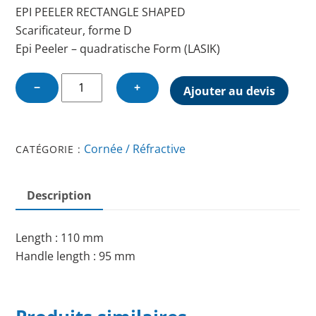
EPI PEELER RECTANGLE SHAPED
Scarificateur, forme D
Epi Peeler – quadratische Form (LASIK)
quantité
−
+
Ajouter au devis
de
EPI
PEELER
Cornée / Réfractive
CATÉGORIE :
RECTANGLE
SHAPED
Description
Length : 110 mm
Handle length : 95 mm