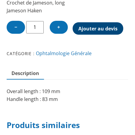
Crochet de Jameson, long
Jameson Haken
quantité
−
+
Ajouter au devis
de
JAMESON
HOOK
Ophtalmologie Générale
CATÉGORIE :
Description
Overall length : 109 mm
Handle length : 83 mm
Produits similaires