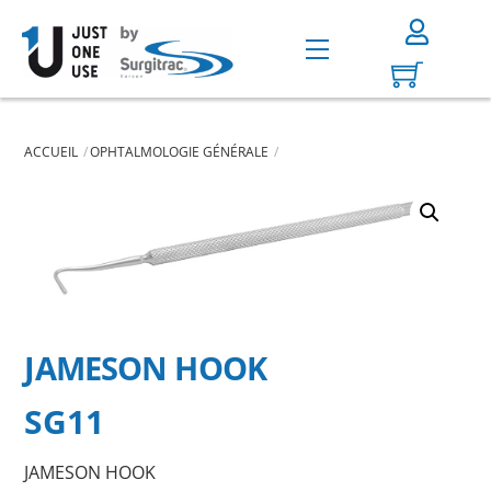
Skip
to
Menu
content
ACCUEIL
OPHTALMOLOGIE GÉNÉRALE
JAMESON HOOK
SG11
JAMESON HOOK