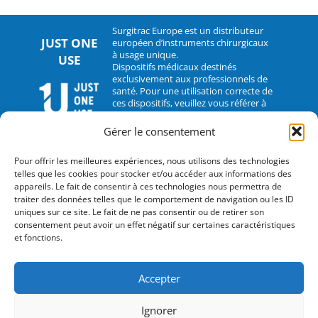
Surgitrac Europe est un distributeur
JUST ONE
européen d’instruments chirurgicaux
à usage unique.
USE
Dispositifs médicaux destinés
exclusivement aux professionnels de
santé. Pour une utilisation correcte de
ces dispositifs, veuillez vous référer à
leur notice d’utilisation.
Gérer le consentement
CONTACT
Pour offrir les meilleures expériences, nous utilisons des technologies
telles que les cookies pour stocker et/ou accéder aux informations des
2 rue Hélène Boucher – 35235 Thorigné-Fouillard
appareils. Le fait de consentir à ces technologies nous permettra de
traiter des données telles que le comportement de navigation ou les ID
Tel : 33 (0)2.30.07.01.07
uniques sur ce site. Le fait de ne pas consentir ou de retirer son
consentement peut avoir un effet négatif sur certaines caractéristiques
Fax : 33 (0)2.30.07.01.08
et fonctions.
contact@surgitrac-europe.com
Accepter
Suivez-nous
Ignorer