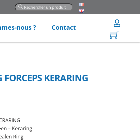
mmes-nous ?
Contact
 FORCEPS KERARING
KERARING
éen – Keraring
ealen Ring