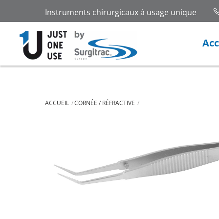
Skip
Instruments chirurgicaux à usage unique
to
content
Acc
ACCUEIL
CORNÉE / RÉFRACTIVE