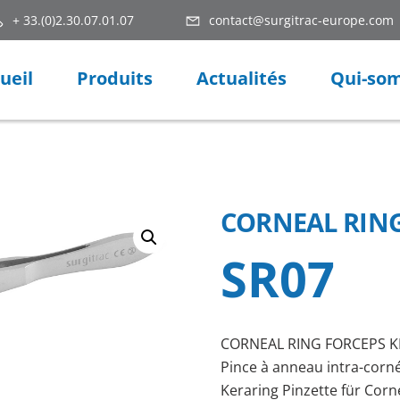
+ 33.(0)2.30.07.01.07
contact@surgitrac-europe.com
ueil
Produits
Actualités
Qui-so
CORNEAL RING
SR07
CORNEAL RING FORCEPS 
Pince à anneau intra-corn
Keraring Pinzette für Corn